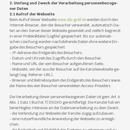
2. Um­fang und Zweck der Ver­ar­bei­tung per­so­nen­be­zo­ge­
ner Da­ten
2.1 Auf­ruf der Web­sei­te
Beim Auf­ruf die­ser Web­sei­te
www.​stb-​grell.​de
wer­den durch den
In­ter­net-Brow­ser, den der Be­su­cher ver­wen­det, au­to­ma­tisch Da­
ten an den Ser­ver die­ser Web­sei­te ge­sen­det und zeit­lich be­grenzt
in ei­ner Pro­to­koll­da­tei (Log­fi­le) ge­spei­chert. Bis zur au­to­ma­ti­
schen Lö­schung wer­den nach­ste­hen­de Da­ten ohne wei­te­re Ein­
ga­be des Be­su­chers ge­spei­chert:
- IP-Adres­se des End­ge­räts des Be­su­chers,
- Da­tum und Uhr­zeit des Zu­griffs durch den Be­su­cher,
- Name und URL der vom Be­su­cher auf­ge­ru­fe­nen Sei­te,
- Web­sei­te, von der aus der Be­su­cher auf die Kanz­lei­web­sei­te ge­
langt (sog. Re­fer­rer-URL),
- Brow­ser und Be­triebs­sys­tem des End­ge­räts des Be­su­chers so­wie
der Name des vom Be­su­cher ver­wen­de­ten Ac­cess-Pro­vi­ders.
Die Ver­ar­bei­tung die­ser per­so­nen­be­zo­ge­nen Da­ten ist gem. Art. 6
Abs. 1 Satz 1 Buchst. f) DS­GVO ge­recht­fer­tigt. Die Kanz­lei hat ein
be­rech­tig­tes In­ter­es­se an der Da­ten­ver­ar­bei­tung zu dem Zweck,
- die Ver­bin­dung zur Web­sei­te der Kanz­lei zü­gig auf­zu­bau­en,
- eine nut­zer­freund­li­che An­wen­dung der Web­sei­te zu er­mög­li­
chen,
- die Si­cher­heit und Sta­bi­li­tät der Sys­te­me zu er­ken­nen und zu