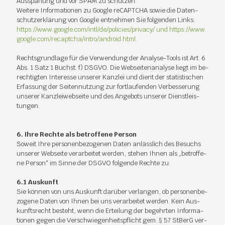
Aus­spä­hung und vor SPAM zu schüt­zen.
Wei­te­re In­for­ma­tio­nen zu Goog­le re­CAPT­CHA so­wie die Da­ten­
schutz­er­klä­rung von Goog­le ent­neh­men Sie fol­gen­den Links:
https://​www.​google.​com/​intl/​de/​policies/​privacy/ und https://​www.​
google.​com/​recaptcha/​intro/​android.​html.
Rechts­grund­la­ge für die Ver­wen­dung der Ana­ly­se-Tools ist Art. 6
Abs. 1 Satz 1 Buchst. f) DS­GVO. Die Web­sei­ten­ana­ly­se liegt im be­
rech­tig­ten In­ter­es­se un­se­rer Kanz­lei und dient der sta­tis­ti­schen
Er­fas­sung der Sei­ten­nut­zung zur fort­lau­fen­den Ver­bes­se­rung
un­se­rer Kanz­lei­web­sei­te und des An­ge­bots un­se­rer Dienst­leis­
tun­gen.
6. Ihre Rech­te als be­trof­fe­ne Per­son
So­weit Ihre per­so­nen­be­zo­ge­nen Da­ten an­läss­lich des Be­suchs
un­se­rer Web­sei­te ver­ar­bei­tet wer­den, ste­hen Ih­nen als „be­trof­fe­
ne Per­son“ im Sin­ne der DS­GVO fol­gen­de Rech­te zu:
6.1 Aus­kunft
Sie kön­nen von uns Aus­kunft dar­über ver­lan­gen, ob per­so­nen­be­
zo­ge­ne Da­ten von Ih­nen bei uns ver­ar­bei­tet wer­den. Kein Aus­
kunfts­recht be­steht, wenn die Er­tei­lung der be­gehr­ten In­for­ma­
tio­nen ge­gen die Ver­schwie­gen­heits­pflicht gem. § 57 StBerG ver­