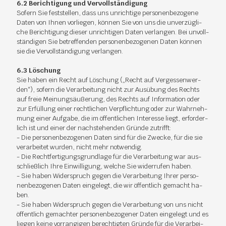
6.2 Be­rich­ti­gung und Ver­voll­stän­di­gung
So­fern Sie fest­stel­len, dass uns un­rich­ti­ge per­so­nen­be­zo­ge­ne
Da­ten von Ih­nen vor­lie­gen, kön­nen Sie von uns die un­ver­züg­li­
che Be­rich­ti­gung die­ser un­rich­ti­gen Da­ten ver­lan­gen. Bei un­voll­
stän­di­gen Sie be­tref­fen­den per­so­nen­be­zo­ge­nen Da­ten kön­nen
sie die Ver­voll­stän­di­gung ver­lan­gen.
6.3 Lö­schung
Sie ha­ben ein Recht auf Lö­schung („Recht auf Ver­ges­sen­wer­
den“), so­fern die Ver­ar­bei­tung nicht zur Aus­übung des Rechts
auf freie Mei­nungs­äu­ße­rung, des Rechts auf In­for­ma­ti­on oder
zur Er­fül­lung ei­ner recht­li­chen Ver­pflich­tung oder zur Wahr­neh­
mung ei­ner Auf­ga­be, die im öf­fent­li­chen In­ter­es­se liegt, er­for­der­
lich ist und ei­ner der nach­ste­hen­den Grün­de zu­trifft:
- Die per­so­nen­be­zo­ge­nen Da­ten sind für die Zwe­cke, für die sie
ver­ar­bei­tet wur­den, nicht mehr not­wen­dig.
- Die Recht­fer­ti­gungs­grund­la­ge für die Ver­ar­bei­tung war aus­
schließ­lich Ihre Ein­wil­li­gung, wel­che Sie wi­der­ru­fen ha­ben.
- Sie ha­ben Wi­der­spruch ge­gen die Ver­ar­bei­tung Ih­rer per­so­
nen­be­zo­ge­nen Da­ten ein­ge­legt, die wir öf­fent­lich ge­macht ha­
ben.
- Sie ha­ben Wi­der­spruch ge­gen die Ver­ar­bei­tung von uns nicht
öf­fent­lich ge­mach­ter per­so­nen­be­zo­ge­ner Da­ten ein­ge­legt und es
lie­gen kei­ne vor­ran­gi­gen be­rech­tig­ten Grün­de für die Ver­ar­bei­