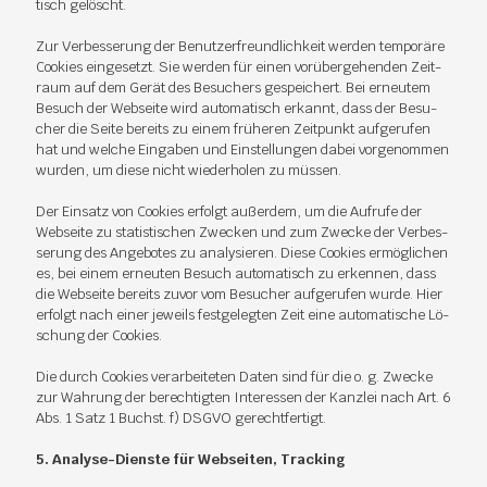
tisch ge­löscht.
Zur Ver­bes­se­rung der Be­nut­zer­freund­lich­keit wer­den tem­po­rä­re
Coo­kies ein­ge­setzt. Sie wer­den für ei­nen vor­über­ge­hen­den Zeit­
raum auf dem Ge­rät des Be­su­chers ge­spei­chert. Bei er­neu­tem
Be­such der Web­sei­te wird au­to­ma­tisch er­kannt, dass der Be­su­
cher die Sei­te be­reits zu ei­nem frü­he­ren Zeit­punkt auf­ge­ru­fen
hat und wel­che Ein­ga­ben und Ein­stel­lun­gen da­bei vor­ge­nom­men
wur­den, um die­se nicht wie­der­ho­len zu müs­sen.
Der Ein­satz von Coo­kies er­folgt au­ßer­dem, um die Auf­ru­fe der
Web­sei­te zu sta­tis­ti­schen Zwe­cken und zum Zwe­cke der Ver­bes­
se­rung des An­ge­bo­tes zu ana­ly­sie­ren. Die­se Coo­kies er­mög­li­chen
es, bei ei­nem er­neu­ten Be­such au­to­ma­tisch zu er­ken­nen, dass
die Web­sei­te be­reits zu­vor vom Be­su­cher auf­ge­ru­fen wur­de. Hier
er­folgt nach ei­ner je­weils fest­ge­leg­ten Zeit eine au­to­ma­ti­sche Lö­
schung der Coo­kies.
Die durch Coo­kies ver­ar­bei­te­ten Da­ten sind für die o. g. Zwe­cke
zur Wah­rung der be­rech­tig­ten In­ter­es­sen der Kanz­lei nach Art. 6
Abs. 1 Satz 1 Buchst. f) DS­GVO ge­recht­fer­tigt.
5. Ana­ly­se-Diens­te für Web­sei­ten, Tracking