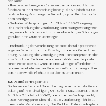
nen Da­ten.
- Ihre per­so­nen­be­zo­ge­nen Da­ten wer­den von uns nicht län­ger
für die Zwe­cke der Ver­ar­bei­tung be­nö­tigt, die Sie je­doch zur Gel­
tend­ma­chung, Aus­übung oder Ver­tei­di­gung von Rechts­an­sprü­
chen be­nö­ti­gen.
- Sie ha­ben Wi­der­spruch gem. Art. 21 Abs. 1 DS­GVO ein­ge­legt.
Die Ein­schrän­kung der Ver­ar­bei­tung kann so­lan­ge ver­langt wer­
den, wie noch nicht fest­steht, ob un­se­re be­rech­tig­ten Grün­de ge­
gen­über Ih­ren Grün­den über­wie­gen.
Ein­schrän­kung der Ver­ar­bei­tung be­deu­tet, dass die per­so­nen­be­
zo­ge­nen Da­ten nur mit Ih­rer Ein­wil­li­gung oder zur Gel­tend­ma­
chung, Aus­übung oder Ver­tei­di­gung von Rechts­an­sprü­chen oder
zum Schutz der Rech­te ei­ner an­de­ren na­tür­li­chen oder ju­ris­ti­
schen Per­son oder aus Grün­den ei­nes wich­ti­gen öf­fent­li­chen In­
ter­es­ses ver­ar­bei­tet wer­den. Be­vor wir die Ein­schrän­kung auf­he­
ben, ha­ben wir die Pflicht, Sie dar­über zu un­ter­rich­ten.
6.5 Da­ten­über­trag­bar­keit
Sie ha­ben ein Recht auf Da­ten­über­trag­bar­keit, so­fern die Ver­ar­
bei­tung auf Ih­rer Ein­wil­li­gung (Art. 6 Abs. 1 Satz 1 Buchst. a) oder
Art. 9 Abs. 2 Buchst. a) DS­GVO) oder auf ei­nem Ver­trag be­ruht,
des­sen Ver­trags­par­tei Sie sind und die Ver­ar­bei­tung mit­hil­fe au­
to­ma­ti­sier­ter Ver­fah­ren er­folgt. Das Recht auf Da­ten­über­trag­bar­