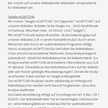
Wir nut­zen auf un­se­rer Web­sei­te den Web­sei­ten-Ana­ly­se­dienst
für Web­sei­ten von
Goog­le re­CAPT­CHA
Wir nut­zen “Goog­le re­CAPT­CHA” (im Fol­gen­den “re­CAPT­CHA”) auf
un­se­ren Web­sites. An­bie­ter ist die Goog­le Inc., 1600 Am­phi­thea­t­
re Park­way, Moun­tain View, CA 94043, USA (“Goog­le”).
Mit re­CAPT­CHA soll über­prüft wer­den, ob die Da­ten­ein­ga­be auf
un­se­ren Web­sites (z.B. in ei­nem Kon­takt­for­mu­lar) durch ei­nen
Men­schen oder durch ein au­to­ma­ti­sier­tes Pro­gramm er­folgt.
Hier­zu ana­ly­siert re­CAPT­CHA das Ver­hal­ten des Web­site­be­su­
chers an­hand ver­schie­de­ner Merk­ma­le. Die­se Ana­ly­se be­ginnt
au­to­ma­tisch, so­bald der Web­site­be­su­cher die Web­site be­tritt. Zur
Ana­ly­se wer­tet re­CAPT­CHA ver­schie­de­ne In­for­ma­tio­nen aus (z.B.
IP-Adres­se, Ver­weil­dau­er des Web­site­be­su­chers auf der Web­site
oder vom Nut­zer ge­tä­tig­te Maus­be­we­gun­gen). Die bei der Ana­ly­
se er­fass­ten Da­ten wer­den an Goog­le wei­ter­ge­lei­tet.
Die re­CAPT­CHA-Ana­ly­sen lau­fen voll­stän­dig im Hin­ter­grund.
Web­site­be­su­cher wer­den nicht dar­auf hin­ge­wie­sen, dass eine
Ana­ly­se statt­fin­det.
Die Da­ten­ver­ar­bei­tung er­folgt auf Grund­la­ge von Art. 6 Abs. 1 lit. f
DS­GVO. Der Web­site­be­trei­ber hat ein be­rech­tig­tes In­ter­es­se dar­
an, sei­ne Web­an­ge­bo­te vor miss­bräuch­li­cher au­to­ma­ti­sier­ter