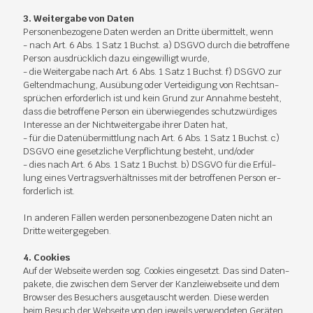
3. Wei­ter­ga­be von Da­ten
Per­so­nen­be­zo­ge­ne Da­ten wer­den an Drit­te über­mit­telt, wenn
- nach Art. 6 Abs. 1 Satz 1 Buchst. a) DS­GVO durch die be­trof­fe­ne
Per­son aus­drück­lich dazu ein­ge­wil­ligt wur­de,
- die Wei­ter­ga­be nach Art. 6 Abs. 1 Satz 1 Buchst. f) DS­GVO zur
Gel­tend­ma­chung, Aus­übung oder Ver­tei­di­gung von Rechts­an­
sprü­chen er­for­der­lich ist und kein Grund zur An­nah­me be­steht,
dass die be­trof­fe­ne Per­son ein über­wie­gen­des schutz­wür­di­ges
In­ter­es­se an der Nicht­wei­ter­ga­be ih­rer Da­ten hat,
- für die Da­ten­über­mitt­lung nach Art. 6 Abs. 1 Satz 1 Buchst. c)
DS­GVO eine ge­setz­li­che Ver­pflich­tung be­steht, und/oder
- dies nach Art. 6 Abs. 1 Satz 1 Buchst. b) DS­GVO für die Er­fül­
lung ei­nes Ver­trags­ver­hält­nis­ses mit der be­trof­fe­nen Per­son er­
for­der­lich ist.
In an­de­ren Fäl­len wer­den per­so­nen­be­zo­ge­ne Da­ten nicht an
Drit­te wei­ter­ge­ge­ben.
4. Coo­kies
Auf der Web­sei­te wer­den sog. Coo­kies ein­ge­setzt. Das sind Da­ten­
pa­ke­te, die zwi­schen dem Ser­ver der Kanz­lei­web­sei­te und dem
Brow­ser des Be­su­chers aus­ge­tauscht wer­den. Die­se wer­den
beim Be­such der Web­sei­te von den je­weils ver­wen­de­ten Ge­rä­ten