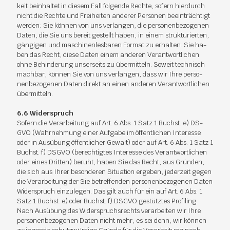
keit be­inhal­tet in die­sem Fall fol­gen­de Rech­te, so­fern hier­durch
nicht die Rech­te und Frei­hei­ten an­de­rer Per­so­nen be­ein­träch­tigt
wer­den: Sie kön­nen von uns ver­lan­gen, die per­so­nen­be­zo­ge­nen
Da­ten, die Sie uns be­reit ge­stellt ha­ben, in ei­nem struk­tu­rier­ten,
gän­gi­gen und ma­schi­nen­les­ba­ren For­mat zu er­hal­ten. Sie ha­
ben das Recht, die­se Da­ten ei­nem an­de­ren Ver­ant­wort­li­chen
ohne Be­hin­de­rung un­ser­seits zu über­mit­teln. So­weit tech­nisch
mach­bar, kön­nen Sie von uns ver­lan­gen, dass wir Ihre per­so­
nen­be­zo­ge­nen Da­ten di­rekt an ei­nen an­de­ren Ver­ant­wort­li­chen
über­mit­teln.
6.6 Wi­der­spruch
So­fern die Ver­ar­bei­tung auf Art. 6 Abs. 1 Satz 1 Buchst. e) DS­
GVO (Wahr­neh­mung ei­ner Auf­ga­be im öf­fent­li­chen In­ter­es­se
oder in Aus­übung öf­fent­li­cher Ge­walt) oder auf Art. 6 Abs. 1 Satz 1
Buchst. f) DS­GVO (be­rech­tig­tes In­ter­es­se des Ver­ant­wort­li­chen
oder ei­nes Drit­ten) be­ruht, ha­ben Sie das Recht, aus Grün­den,
die sich aus Ih­rer be­son­de­ren Si­tua­ti­on er­ge­ben, je­der­zeit ge­gen
die Ver­ar­bei­tung der Sie be­tref­fen­den per­so­nen­be­zo­ge­nen Da­ten
Wi­der­spruch ein­zu­le­gen. Das gilt auch für ein auf Art. 6 Abs. 1
Satz 1 Buchst. e) oder Buchst. f) DS­GVO ge­stütz­tes Pro­filing.
Nach Aus­übung des Wi­der­spruchs­rechts ver­ar­bei­ten wir Ihre
per­so­nen­be­zo­ge­nen Da­ten nicht mehr, es sei denn, wir kön­nen