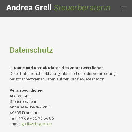
Da­ten­schutz
1. Name und Kon­takt­da­ten des Ver­ant­wort­li­chen
Die­se Da­ten­schutz­er­klä­rung in­for­miert über die Ver­ar­bei­tung
per­so­nen­be­zo­ge­ner Da­ten auf der Kanz­lei­web­sei­te von
Ver­ant­wort­li­cher:
An­drea Grell
Steu­er­be­ra­te­rin
An­ne­lie­se-Hoevel-Str. 6
60435 Frank­furt
Tel: +49 69 - 66 96 56 86
Email:
grell@​stb-​grell.​de