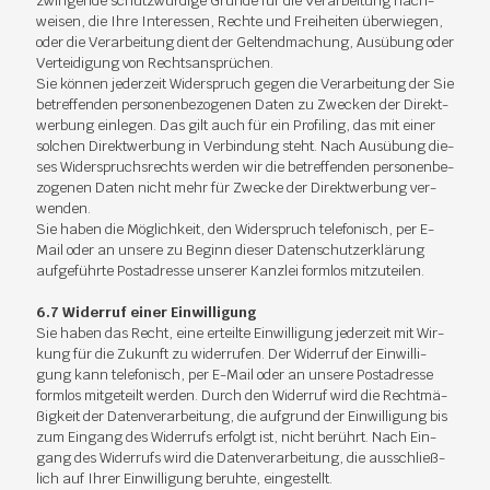
zwin­gen­de schutz­wür­di­ge Grün­de für die Ver­ar­bei­tung nach­
wei­sen, die Ihre In­ter­es­sen, Rech­te und Frei­hei­ten über­wie­gen,
oder die Ver­ar­bei­tung dient der Gel­tend­ma­chung, Aus­übung oder
Ver­tei­di­gung von Rechts­an­sprü­chen.
Sie kön­nen je­der­zeit Wi­der­spruch ge­gen die Ver­ar­bei­tung der Sie
be­tref­fen­den per­so­nen­be­zo­ge­nen Da­ten zu Zwe­cken der Di­rekt­
wer­bung ein­le­gen. Das gilt auch für ein Pro­filing, das mit ei­ner
sol­chen Di­rekt­wer­bung in Ver­bin­dung steht. Nach Aus­übung die­
ses Wi­der­spruchs­rechts wer­den wir die be­tref­fen­den per­so­nen­be­
zo­ge­nen Da­ten nicht mehr für Zwe­cke der Di­rekt­wer­bung ver­
wen­den.
Sie ha­ben die Mög­lich­keit, den Wi­der­spruch te­le­fo­nisch, per E-
Mail oder an un­se­re zu Be­ginn die­ser Da­ten­schutz­er­klä­rung
auf­ge­führ­te Post­adres­se un­se­rer Kanz­lei form­los mit­zu­tei­len.
6.7 Wi­der­ruf ei­ner Ein­wil­li­gung
Sie ha­ben das Recht, eine er­teil­te Ein­wil­li­gung je­der­zeit mit Wir­
kung für die Zu­kunft zu wi­der­ru­fen. Der Wi­der­ruf der Ein­wil­li­
gung kann te­le­fo­nisch, per E-Mail oder an un­se­re Post­adres­se
form­los mit­ge­teilt wer­den. Durch den Wi­der­ruf wird die Recht­mä­
ßig­keit der Da­ten­ver­ar­bei­tung, die auf­grund der Ein­wil­li­gung bis
zum Ein­gang des Wi­der­rufs er­folgt ist, nicht be­rührt. Nach Ein­
gang des Wi­der­rufs wird die Da­ten­ver­ar­bei­tung, die aus­schließ­
lich auf Ih­rer Ein­wil­li­gung be­ruh­te, ein­ge­stellt.