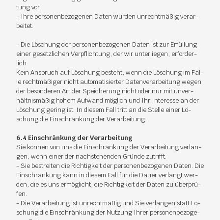
tung vor.
- Ihre per­so­nen­be­zo­ge­nen Da­ten wur­den un­recht­mä­ßig ver­ar­
bei­tet.
- Die Lö­schung der per­so­nen­be­zo­ge­nen Da­ten ist zur Er­fül­lung
ei­ner ge­setz­li­chen Ver­pflich­tung, der wir un­ter­lie­gen, er­for­der­
lich.
Kein An­spruch auf Lö­schung be­steht, wenn die Lö­schung im Fal­
le recht­mä­ßi­ger nicht au­to­ma­ti­sier­ter Da­ten­ver­ar­bei­tung we­gen
der be­son­de­ren Art der Spei­che­rung nicht oder nur mit un­ver­
hält­nis­mä­ßig ho­hem Auf­wand mög­lich und Ihr In­ter­es­se an der
Lö­schung ge­ring ist. In die­sem Fall tritt an die Stel­le ei­ner Lö­
schung die Ein­schrän­kung der Ver­ar­bei­tung.
6.4 Ein­schrän­kung der Ver­ar­bei­tung
Sie kön­nen von uns die Ein­schrän­kung der Ver­ar­bei­tung ver­lan­
gen, wenn ei­ner der nach­ste­hen­den Grün­de zu­trifft:
- Sie be­strei­ten die Rich­tig­keit der per­so­nen­be­zo­ge­nen Da­ten. Die
Ein­schrän­kung kann in die­sem Fall für die Dau­er ver­langt wer­
den, die es uns er­mög­licht, die Rich­tig­keit der Da­ten zu über­prü­
fen.
- Die Ver­ar­bei­tung ist un­recht­mä­ßig und Sie ver­lan­gen statt Lö­
schung die Ein­schrän­kung der Nut­zung Ih­rer per­so­nen­be­zo­ge­