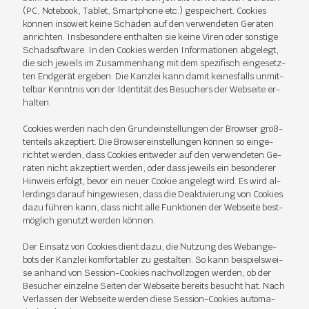
(PC, Note­book, Ta­blet, Smart­pho­ne etc.) ge­spei­chert. Coo­kies
kön­nen in­so­weit kei­ne Schä­den auf den ver­wen­de­ten Ge­rä­ten
an­rich­ten. Ins­be­son­de­re ent­hal­ten sie kei­ne Vi­ren oder sons­ti­ge
Schad­soft­ware. In den Coo­kies wer­den In­for­ma­tio­nen ab­ge­legt,
die sich je­weils im Zu­sam­men­hang mit dem spe­zi­fisch ein­ge­setz­
ten End­ge­rät er­ge­ben. Die Kanz­lei kann da­mit kei­nes­falls un­mit­
tel­bar Kennt­nis von der Iden­ti­tät des Be­su­chers der Web­sei­te er­
hal­ten.
Coo­kies wer­den nach den Grund­ein­stel­lun­gen der Brow­ser größ­
ten­teils ak­zep­tiert. Die Brow­ser­ein­stel­lun­gen kön­nen so ein­ge­
rich­tet wer­den, dass Coo­kies ent­we­der auf den ver­wen­de­ten Ge­
rä­ten nicht ak­zep­tiert wer­den, oder dass je­weils ein be­son­de­rer
Hin­weis er­folgt, be­vor ein neu­er Coo­kie an­ge­legt wird. Es wird al­
ler­dings dar­auf hin­ge­wie­sen, dass die De­ak­ti­vie­rung von Coo­kies
dazu füh­ren kann, dass nicht alle Funk­tio­nen der Web­sei­te best­
mög­lich ge­nutzt wer­den kön­nen.
Der Ein­satz von Coo­kies dient dazu, die Nut­zung des Web­an­ge­
bots der Kanz­lei kom­for­ta­bler zu ge­stal­ten. So kann bei­spiels­wei­
se an­hand von Ses­si­on-Coo­kies nach­voll­zo­gen wer­den, ob der
Be­su­cher ein­zel­ne Sei­ten der Web­sei­te be­reits be­sucht hat. Nach
Ver­las­sen der Web­sei­te wer­den die­se Ses­si­on-Coo­kies au­to­ma­