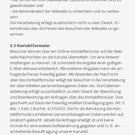
ge­währ­leis­ten und
- die Ad­mi­nis­tra­ti­on der Web­sei­te zu er­leich­tern und zu ver­bes­
sern.
Die Ver­ar­bei­tung er­folgt aus­drück­lich nicht zu dem Zweck, Er­
kennt­nis­se über die Per­son des Be­su­chers der Web­sei­te zu ge­
win­nen.
2.2 Kon­takt­for­mu­lar
Be­su­cher kön­nen über ein On­line-Kon­takt­for­mu­lar auf der Web­
sei­te Nach­rich­ten an die Kanz­lei über­mit­teln. Um eine Ant­wort
emp­fan­gen zu kön­nen, ist zu­min­dest die An­ga­be ei­ner gül­ti­gen
E-Mail-Adres­se er­for­der­lich. Alle wei­te­ren An­ga­ben kann die an­
fra­gen­de Per­son frei­wil­lig ge­ben. Mit Ab­sen­den der Nach­richt
über das Kon­takt­for­mu­lar wil­ligt der Be­su­cher in die Ver­ar­bei­tung
der über­mit­tel­ten per­so­nen­be­zo­ge­nen Da­ten ein. Die Da­ten­ver­
ar­bei­tung er­folgt aus­schließ­lich zu dem Zweck der Ab­wick­lung
und Be­ant­wor­tung von An­fra­gen über das Kon­takt­for­mu­lar. Dies
ge­schieht auf Ba­sis der frei­wil­lig er­teil­ten Ein­wil­li­gung gem. Art. 6
Abs. 1 Satz 1 Buchst. a) DS­GVO. Die für die Be­nut­zung des Kon­
takt­for­mu­lars er­ho­be­nen per­so­nen­be­zo­ge­nen Da­ten wer­den au­t
o­ma­tisch ge­löscht, so­bald die An­fra­ge er­le­digt ist und kei­ne
Grün­de für eine wei­te­re Auf­be­wah­rung ge­ge­ben sind (z. B. an­
schlie­ßen­de Be­auf­tra­gung un­se­rer Kanz­lei).