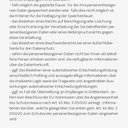
- falls mög­lich die ge­plan­te Dau­er, für die Ihre per­so­nen­be­zo­ge­
nen Da­ten ge­spei­chert wer­den oder, falls dies nicht mög­lich ist,
die Kri­te­ri­en für die Fest­le­gung der Spei­cher­dau­er,
- das Be­ste­hen ei­nes Rechts auf Be­rich­ti­gung oder Lö­schung
oder Ein­schrän­kung der Ver­ar­bei­tung der Sie be­tref­fen­den per­
so­nen­be­zo­ge­nen Da­ten oder ei­nes Wi­der­spruchs­rechts ge­gen
die­se Ver­ar­bei­tung,
- das Be­ste­hen ei­nes Be­schwer­de­rechts bei ei­ner Auf­sichts­be­
hör­de für den Da­ten­schutz
- so­fern die per­so­nen­be­zo­ge­nen Da­ten nicht bei Ih­nen als be­trof­
fe­ne Per­son er­ho­ben wor­den sind, die ver­füg­ba­ren In­for­ma­tio­nen
über die Da­ten­her­kunft,
- ggf. das Be­ste­hen ei­ner au­to­ma­ti­sier­ten Ent­schei­dungs­fin­dung
ein­schließ­lich Pro­filing und aus­sa­ge­kräf­ti­ge In­for­ma­tio­nen über
die in­vol­vier­te Lo­gik so­wie die Trag­wei­te und an­ge­streb­ten Aus­
wir­kun­gen au­to­ma­ti­sier­ter Ent­schei­dungs­fin­dun­gen,
- ggf. im Fall der Über­mitt­lung an Emp­fän­ger in Dritt­län­dern, so­
fern kein Be­schluss der EU-Kom­mis­si­on über die An­ge­mes­sen­heit
des Schutz­ni­veaus nach Art. 45 Abs. 3 DS­GVO vor­liegt, In­for­ma­
tio­nen dar­über, wel­che ge­eig­ne­ten Ga­ran­ti­en gem. Art. 46 Abs. 2
DS­GVO zum Schut­ze der per­so­nen­be­zo­ge­nen Da­ten vor­ge­se­hen
sind.