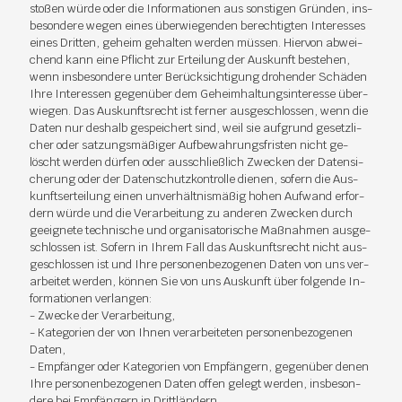
sto­ßen wür­de oder die In­for­ma­tio­nen aus sons­ti­gen Grün­den, ins­
be­son­de­re we­gen ei­nes über­wie­gen­den be­rech­tig­ten In­ter­es­ses
ei­nes Drit­ten, ge­heim ge­hal­ten wer­den müs­sen. Hier­von ab­wei­
chend kann eine Pflicht zur Er­tei­lung der Aus­kunft be­ste­hen,
wenn ins­be­son­de­re un­ter Be­rück­sich­ti­gung dro­hen­der Schä­den
Ihre In­ter­es­sen ge­gen­über dem Ge­heim­hal­tungs­in­ter­es­se über­
wie­gen. Das Aus­kunfts­recht ist fer­ner aus­ge­schlos­sen, wenn die
Da­ten nur des­halb ge­spei­chert sind, weil sie auf­grund ge­setz­li­
cher oder sat­zungs­mä­ßi­ger Auf­be­wah­rungs­fris­ten nicht ge­
löscht wer­den dür­fen oder aus­schließ­lich Zwe­cken der Da­ten­si­
che­rung oder der Da­ten­schutz­kon­trol­le die­nen, so­fern die Aus­
kunfts­er­tei­lung ei­nen un­ver­hält­nis­mä­ßig ho­hen Auf­wand er­for­
dern wür­de und die Ver­ar­bei­tung zu an­de­ren Zwe­cken durch
ge­eig­ne­te tech­ni­sche und or­ga­ni­sa­to­ri­sche Maß­nah­men aus­ge­
schlos­sen ist. So­fern in Ih­rem Fall das Aus­kunfts­recht nicht aus­
ge­schlos­sen ist und Ihre per­so­nen­be­zo­ge­nen Da­ten von uns ver­
ar­bei­tet wer­den, kön­nen Sie von uns Aus­kunft über fol­gen­de In­
for­ma­tio­nen ver­lan­gen:
- Zwe­cke der Ver­ar­bei­tung,
- Ka­te­go­ri­en der von Ih­nen ver­ar­bei­te­ten per­so­nen­be­zo­ge­nen
Da­ten,
- Emp­fän­ger oder Ka­te­go­ri­en von Emp­fän­gern, ge­gen­über de­nen
Ihre per­so­nen­be­zo­ge­nen Da­ten of­fen ge­legt wer­den, ins­be­son­
de­re bei Emp­fän­gern in Dritt­län­dern,