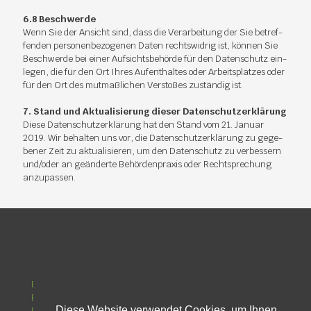
6.8 Be­schwer­de
Wenn Sie der An­sicht sind, dass die Ver­ar­bei­tung der Sie be­tref­
fen­den per­so­nen­be­zo­ge­nen Da­ten rechts­wid­rig ist, kön­nen Sie
Be­schwer­de bei ei­ner Auf­sichts­be­hör­de für den Da­ten­schutz ein­
le­gen, die für den Ort Ih­res Auf­ent­hal­tes oder Ar­beits­plat­zes oder
für den Ort des mut­maß­li­chen Ver­sto­ßes zu­stän­dig ist.
7. Stand und Ak­tua­li­sie­rung die­ser Da­ten­schutz­er­klä­rung
Die­se Da­ten­schutz­er­klä­rung hat den Stand vom 21. Ja­nu­ar
2019. Wir be­hal­ten uns vor, die Da­ten­schutz­er­klä­rung zu ge­ge­
be­ner Zeit zu ak­tua­li­sie­ren, um den Da­ten­schutz zu ver­bes­sern
und/oder an ge­än­der­te Be­hör­den­pra­xis oder Recht­spre­chung
an­zu­pas­sen.
Bereiche
Beratung & Service
Diese Website verwendet Cookies, um Ihnen
Profil